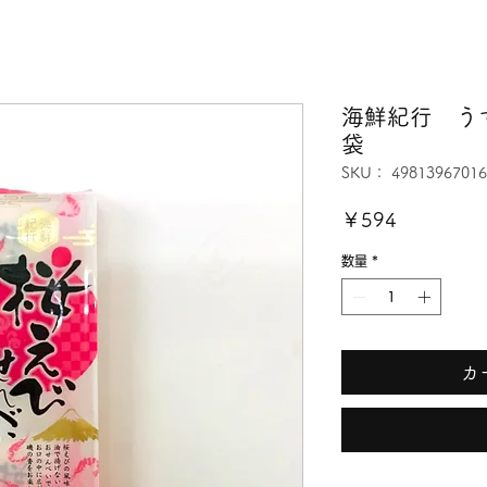
海鮮紀行 
袋
SKU： 49813967016
価
￥594
格
数量
*
カ