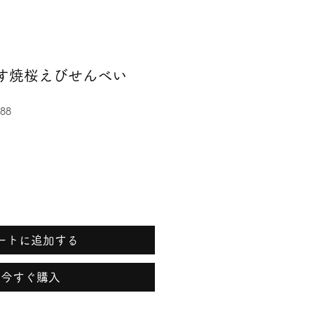
うす焼桜えびせんべい
88
ートに追加する
今すぐ購入