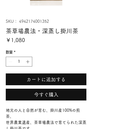
SKU： 4942174001352
茶草場農法・深蒸し掛川茶
価
￥1,080
格
数量
*
カートに追加する
今すぐ購入
地元の人と自然が育む、掛川産100%の煎
茶。
世界農業遺産、茶草場農法で育てられた深蒸
し掛川茶です。