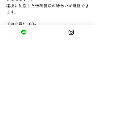
環境に配慮した伝統農法の味わいが堪能でき
ます。
【内容量】100g
【販売者】株式会社山英
まちの小さな商店ittō
〒421-0122
静岡県静岡市駿河区用宗四丁目19番12号
HUTPARK東館1F
TEL:
050-8893-6310
MAIL: info@itto-store.jp
​営業時間: 8:30 - 16:30
※12/31-1/3はお休み、
月第1火曜日（祝
祭日の場合は翌平日）
配送と返品について