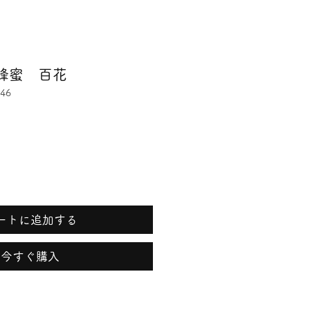
蜂蜜 百花
46
ートに追加する
今すぐ購入