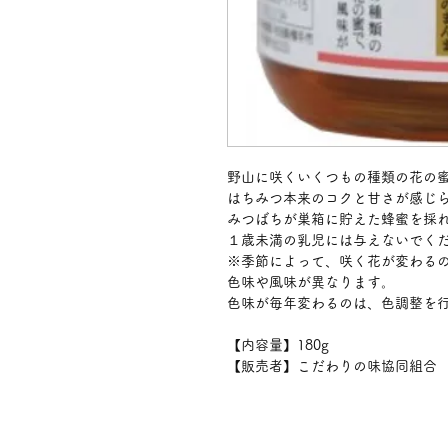
野山に咲くいくつもの種類の花の
はちみつ本来のコクと甘さが感じ
みつばちが巣箱に貯えた蜂蜜を採
１歳未満の乳児には与えないでく
※季節によって、咲く花が変わる
色味や風味が異なります。
色味が毎年変わるのは、色調整を
【内容量】180g
【販売者】こだわりの味協同組合