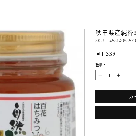
秋田県産純粋
SKU： 45314083570
価
￥1,339
格
数量
*
カ