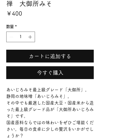
禅 大御所みそ
価
￥400
格
数量
*
カートに追加する
今すぐ購入
あいじろみそ最上級グレード「大御所」。
静岡の地味噌「あいじろみそ」。
その中でも厳選した国産大豆・国産米から造
った最上級グレード品が「大御所あいじろみ
そ」です。
国産原料ならではの味わいをぜひご堪能くだ
さい。毎日の食卓に少しの贅沢をいかがでし
ょうか？