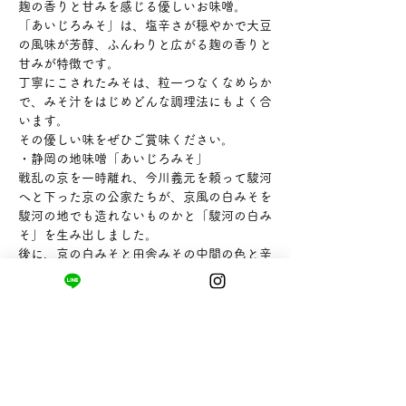
麹の香りと甘みを感じる優しいお味噌。
「あいじろみそ」は、塩辛さが穏やかで大豆
の風味が芳醇、ふんわりと広がる麹の香りと
甘みが特徴です。
丁寧にこされたみそは、粒一つなくなめらか
で、みそ汁をはじめどんな調理法にもよく合
います。
その優しい味をぜひご賞味ください。
・静岡の地味噌「あいじろみそ」
戦乱の京を一時離れ、今川義元を頼って駿河
へと下った京の公家たちが、京風の白みそを
駿河の地でも造れないものかと「駿河の白み
そ」を生み出しました。
後に、京の白みそと田舎みその中間の色と辛
さを持つことから「相白（あいじろ）みそ」
と呼ばれ、今日まで受け継がれてきました。
【内容量】500g
【販売者】カネジュウ食品株式会社