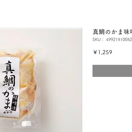
真鯛のかま味
SKU： 49921510052
価
￥1,259
格