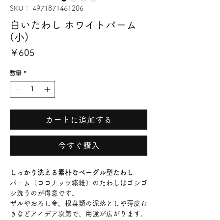
SKU： 4971871461206
白いたわし ホワイトパーム
(小)
価
￥605
格
数量
*
カートに追加する
今すぐ購入
しっかり洗える素朴なベーグル型たわし
パーム（ココナッツ繊維）のたわしはゴシゴ
シ洗うのが得意です。
ザルやおろし金、根菜類の泥落としや薄皮む
きなどアイデア次第で、用途が広がります。