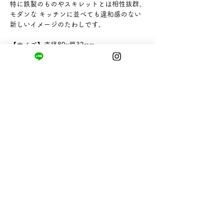
特に鉄製のものやスキレットとは相性抜群。
モダンな キッチンに並べても違和感のない
新しいイメージのたわしです。
【サイズ】直径80×厚32mm
【販売者】株式会社 亀の子束子西尾商店
まちの小さな商店ittō
〒421-0122
静岡県静岡市駿河区用宗四丁目19番12号
HUTPARK東館1F
TEL:
050-8893-6310
MAIL: info@itto-store.jp
​営業時間: 8:30 - 16:30
※12/31-1/3はお休み、
月第1火曜日（祝
祭日の場合は翌平日）
配送と返品について