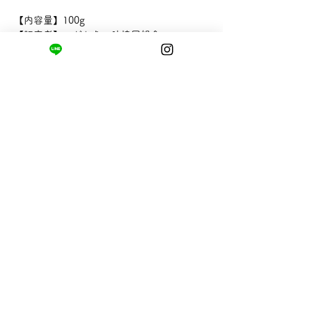
【内容量】100g
【販売者】こだわりの味協同組合
まちの小さな商店ittō
〒421-0122
静岡県静岡市駿河区用宗四丁目19番12号
HUTPARK東館1F
TEL:
050-8893-6310
MAIL: info@itto-store.jp
​営業時間: 8:30 - 16:30
※12/31-1/3はお休み、
月第1火曜日（祝
祭日の場合は翌平日）
配送と返品について
お支払い方法
​特定商取引法に基づく表記