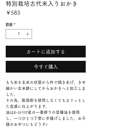
特別栽培古代米入りおかき
価
￥583
格
数量
*
カートに追加する
今すぐ購入
もち米を玄米の状態から杵で搗きあげ、きめ
細かい玄米餅にしてからおかきへと加工しま
した。
その為、膨張剤を使用しなくてもカリッとし
た食感に仕上がります。
油はｵｰｽﾄﾗﾘｱ産の一番搾りの菜種油を使用
し、一つひとつ丁寧に手揚げしました。お子
様のおやつにもどうぞ♪