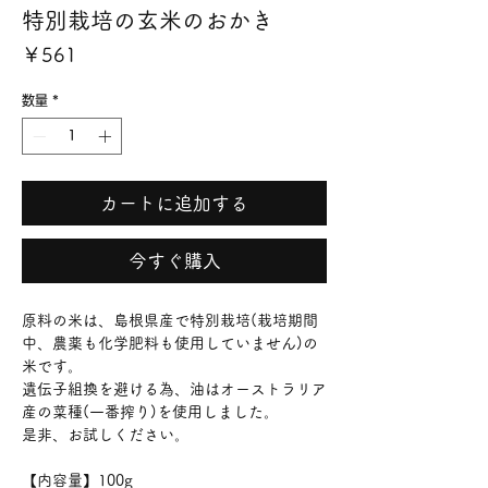
特別栽培の玄米のおかき
価
￥561
格
数量
*
カートに追加する
今すぐ購入
原料の米は、島根県産で特別栽培(栽培期間
中、農薬も化学肥料も使用していません)の
米です。
遺伝子組換を避ける為、油はオーストラリア
産の菜種(一番搾り)を使用しました。
是非、お試しください。
【内容量】100g