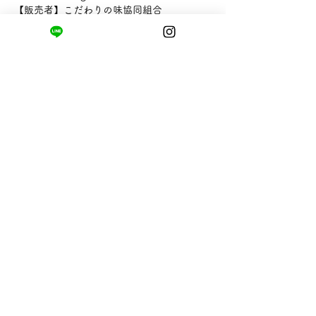
【販売者】こだわりの味協同組合
まちの小さな商店ittō
〒421-0122
静岡県静岡市駿河区用宗四丁目19番12号
HUTPARK東館1F
TEL:
050-8893-6310
MAIL: info@itto-store.jp
​営業時間: 8:30 - 16:30
※12/31-1/3はお休み、
月第1火曜日（祝
祭日の場合は翌平日）
配送と返品について
お支払い方法
​特定商取引法に基づく表記