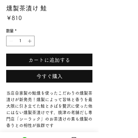
燻製茶漬け 鮭
価
￥810
格
数量
*
カートに追加する
今すぐ購入
当店自家製の鮭燻を使ったこだわりの燻製茶
漬けが新発売！燻製によって旨味と香りを最
大限に引き立てた鮭とさばを贅沢に使った他
にはない燻製茶漬けです。焼津の老舗だし専
門店「シーラック」のお茶漬けの素も燻製の
香りとの相性が抜群です