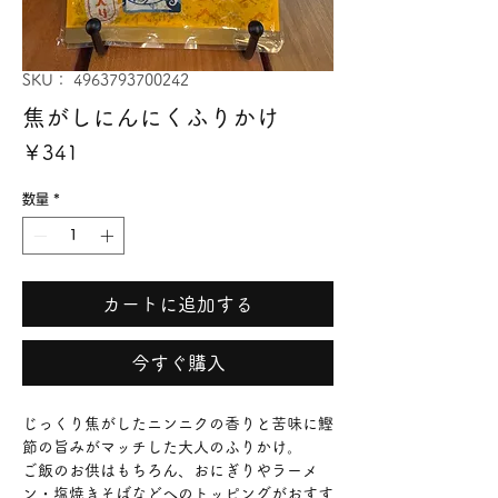
SKU： 4963793700242
焦がしにんにくふりかけ
価
￥341
格
数量
*
カートに追加する
今すぐ購入
じっくり焦がしたニンニクの香りと苦味に鰹
節の旨みがマッチした大人のふりかけ。
ご飯のお供はもちろん、おにぎりやラーメ
ン・塩焼きそばなどへのトッピングがおすす