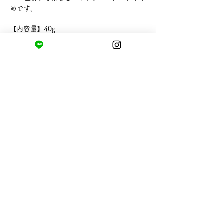
めです。
【内容量】40g
【販売者】まるかま静岡県水産株式会社
まちの小さな商店ittō
〒421-0122
静岡県静岡市駿河区用宗四丁目19番12号
HUTPARK東館1F
TEL:
050-8893-6310
MAIL: info@itto-store.jp
​営業時間: 8:30 - 16:30
※12/31-1/3はお休み、
月第1火曜日（祝
祭日の場合は翌平日）
配送と返品について
お支払い方法