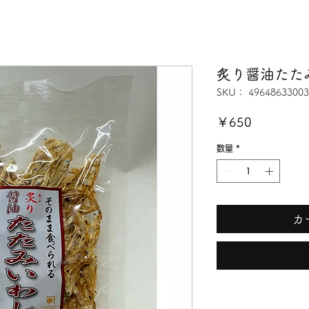
炙り醤油たた
SKU： 49648633003
価
￥650
格
数量
*
カ