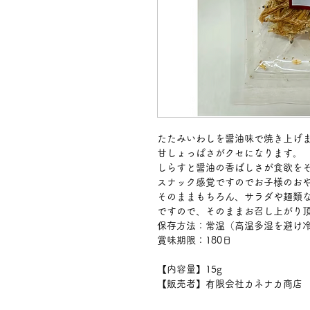
たたみいわしを醤油味で焼き上げ
甘しょっぱさがクセになります。
しらすと醤油の香ばしさが食欲を
スナック感覚ですのでお子様のお
そのままもちろん、サラダや麺類な
ですので、そのままお召し上が
保存方法：常温（高温多湿を避
賞味期限：180日
【内容量】15g
【販売者】有限会社カネナカ商店