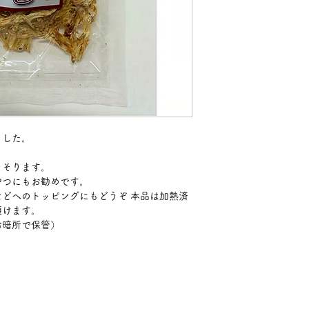
ました。
そそります。
やつにもお勧めです。
どへのトッピングにもどうぞ 本品は加熱済
り頂けます。
け冷暗所で保管）