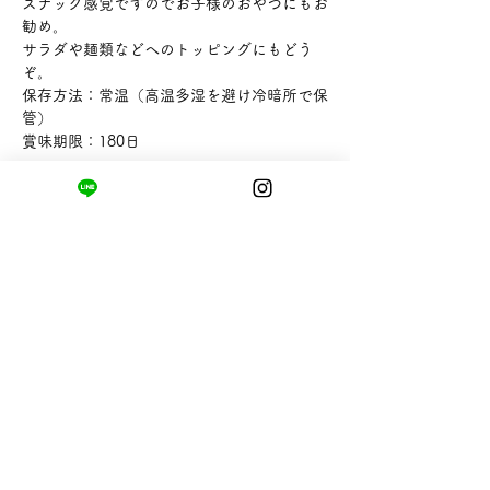
スナック感覚ですのでお子様のおやつにもお
勧め。
サラダや麺類などへのトッピングにもどう
ぞ。
保存方法：常温（高温多湿を避け冷暗所で保
管）
賞味期限：180日
【内容量】2枚（1枚＝10.5cm×9.5cm）
【販売者】有限会社カネナカ商店
まちの小さな商店ittō
〒421-0122
静岡県静岡市駿河区用宗四丁目19番12号
HUTPARK東館1F
TEL:
050-8893-6310
MAIL: info@itto-store.jp
​営業時間: 8:30 - 16:30