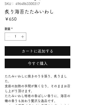
SKU： 4964863300317
炙り海苔たたみいわし
価
￥650
格
数量
*
カートに追加する
今すぐ購入
たたみいわしに焼きのりを張り、炙りまし
た。
食前の加熱の手間が無くなり、そのままお召
し上がり頂けます。
たたみいわし特有の香ばしい香りに、海苔の
磯の香りも加わり贅沢な逸品です。