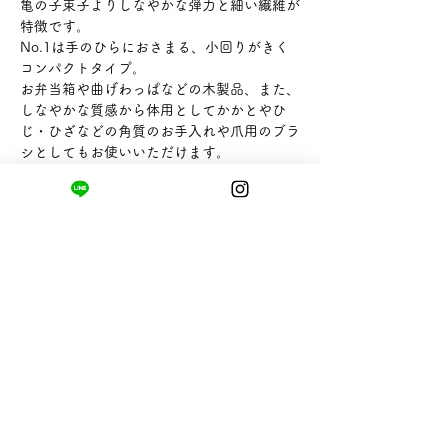
亀の子束子よりしなやかな弾力と細い繊維が
特徴です。
No.1は手のひらにおさまる、小回りがきく
コンパクトタイプ。
お弁当箱や曲げわっぱなどの木製品、また、
しなやかな質感から体用としてかかとやひ
じ・ひざなどの角質のお手入れや爪用のブラ
シとしてもお使いいただけます。
【サイズ】幅55×厚30×高80mm
【販売者】株式会社 亀の子束子西尾商店
まちの小さな商店ittō
〒421-0122
静岡県静岡市駿河区用宗四丁目19番12号
HUTPARK東館1F
TEL:
050-8893-6310
MAIL: info@itto-store.jp