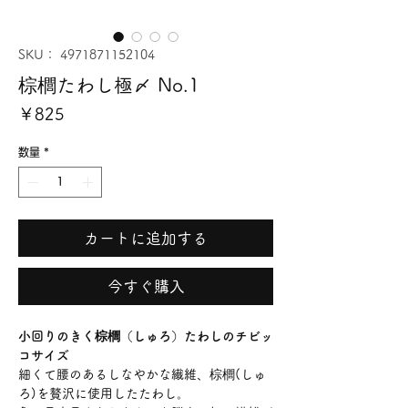
SKU： 4971871152104
棕櫚たわし極〆 No.1
価
￥825
格
数量
*
カートに追加する
今すぐ購入
小回りのきく棕櫚（しゅろ）たわしのチビッ
コサイズ
細くて腰のあるしなやかな繊維、棕櫚(しゅ
ろ)を贅沢に使用したたわし。