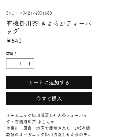
SKU： 4942174001680
有機掛川茶 きよらかティーバ
ッグ
価
￥540
格
数量
*
カートに追加する
今すぐ購入
オーガニック掛川浅蒸しせん茶ティーバッ
グ・有機掛川茶 きよらか
奥掛川「原泉」地区で栽培された、JAS有機
認証のオーガニック掛川浅蒸しせん茶のティ