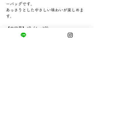
ーバッグです。
あっさりとしたやさしい味わいが楽しめま
す。
【内容量】40g(4g×10)
【販売者】株式会社山英
まちの小さな商店ittō
〒421-0122
静岡県静岡市駿河区用宗四丁目19番12号
HUTPARK東館1F
TEL:
050-8893-6310
MAIL: info@itto-store.jp
​営業時間: 8:30 - 16:30
※12/31-1/3はお休み、
月第1火曜日（祝
祭日の場合は翌平日）
配送と返品について