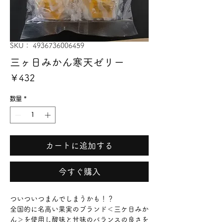
SKU： 4936736006459
三ヶ日みかん寒天ゼリー
価
￥432
格
数量
*
カートに追加する
今すぐ購入
ついついつまんでしまうかも！？
全国的に名高い果実のブランド＜三ケ日みか
ん＞を使用し酸味と甘味のバランスの良さを