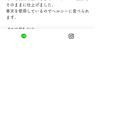
そのままに仕上げました。
寒天を使用しているのでヘルシーに食べられ
ます。
【内容量】210g
【販売者】株式会社敷島屋
まちの小さな商店ittō
〒421-0122
静岡県静岡市駿河区用宗四丁目19番12号
HUTPARK東館1F
TEL:
050-8893-6310
MAIL: info@itto-store.jp
​営業時間: 8:30 - 16:30
※12/31-1/3はお休み、
月第1火曜日（祝
祭日の場合は翌平日）