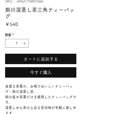
SKU： 4942174001666
掛川深蒸し茶三角ティーバッ
グ
価
￥540
格
数量
*
カートに追加する
今すぐ購入
良質な茶葉の、お得でおいしいティーバッ
グ・掛川深蒸し茶。
掛川産の茶葉だけを使用したティーバッグで
す。
深蒸しせん茶の上品な苦渋味が手軽に楽しめ
ます。