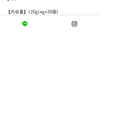
【内容量】120g(4g×30個)
【販売者】株式会社山英
まちの小さな商店ittō
〒421-0122
静岡県静岡市駿河区用宗四丁目19番12号
HUTPARK東館1F
TEL:
050-8893-6310
MAIL: info@itto-store.jp
​営業時間: 8:30 - 16:30
※12/31-1/3はお休み、
月第1火曜日（祝
祭日の場合は翌平日）
配送と返品について
お支払い方法
​特定商取引法に基づく表記