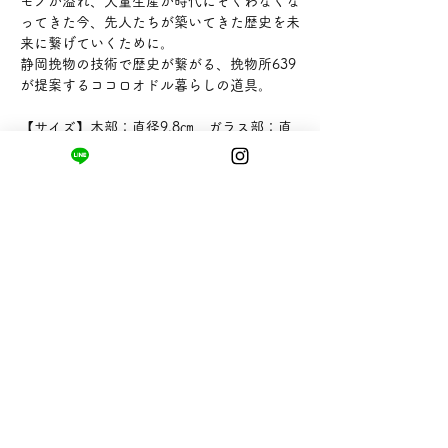
モノが溢れ、大量生産が時代にそぐわなくな
ってきた今、先人たちが築いてきた歴史を未
来に繋げていくために。
静岡挽物の技術で歴史が繋がる、挽物所639
が提案するココロオドル暮らしの道具。
【サイズ】木部：直径9.8㎝、ガラス部：直
径10.8×高さ18.3㎝
【ブランド】挽物所639
まちの小さな商店ittō
〒421-0122
静岡県静岡市駿河区用宗四丁目19番12号
HUTPARK東館1F
TEL:
050-8893-6310
MAIL: info@itto-store.jp
​営業時間: 8:30 - 16:30
※12/31-1/3はお休み、
月第1火曜日（祝