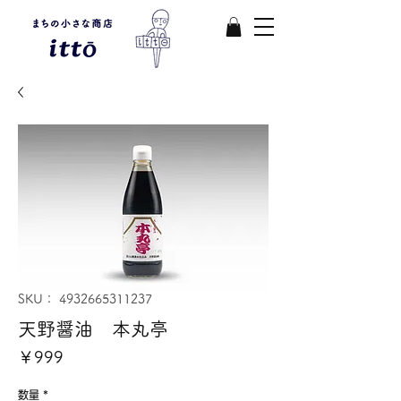
SKU： 4932665311237
天野醤油 本丸亭
価
￥999
格
数量
*