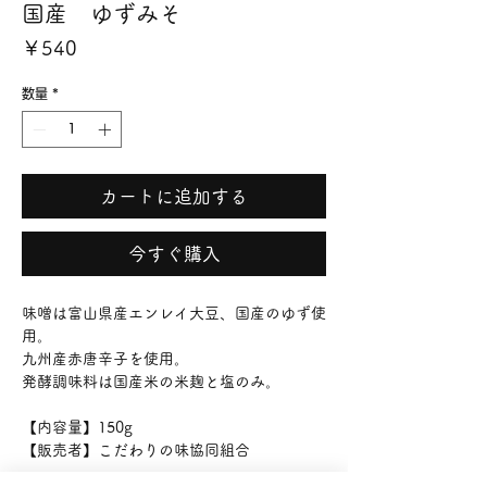
国産 ゆずみそ
価
￥540
格
数量
*
カートに追加する
今すぐ購入
味噌は富山県産エンレイ大豆、国産のゆず使
用。
九州産赤唐辛子を使用。
発酵調味料は国産米の米麹と塩のみ。
【内容量】150g
【販売者】こだわりの味協同組合