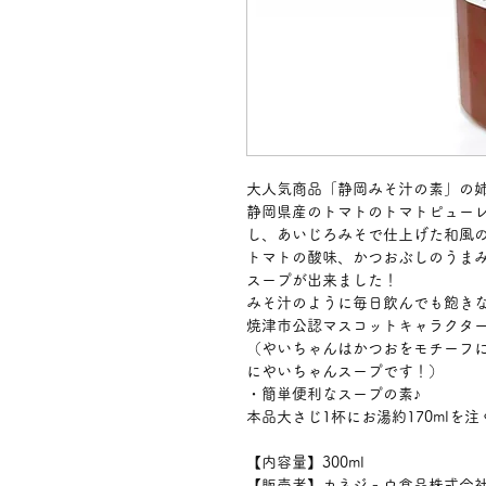
大人気商品「静岡みそ汁の素」の
静岡県産のトマトのトマトピュー
し、あいじろみそで仕上げた和風
トマトの酸味、かつおぶしのうま
スープが出来ました！
みそ汁のように毎日飲んでも飽き
焼津市公認マスコットキャラクタ
（やいちゃんはかつおをモチーフ
にやいちゃんスープです！）
・簡単便利なスープの素♪
本品大さじ1杯にお湯約170mlを
【内容量】300ml
【販売者】カネジュウ食品株式会