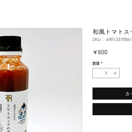
和風トマトス
SKU： 49013370061
価
￥800
格
数量
*
カ