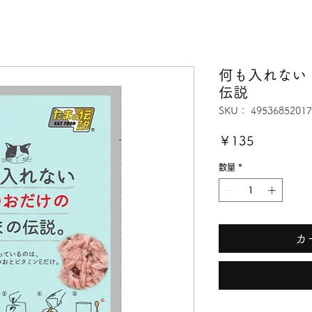
何も入れない
伝説
SKU： 49536852017
価
￥135
格
数量
*
カ