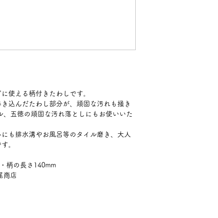
どに使える柄付きたわしです。
巻き込んだたわし部分が、頑固な汚れも掻き
ル、五徳の頑固な汚れ落としにもお使いいた
外にも排水溝やお風呂等のタイル磨き、大人
です。
m・柄の長さ140mm
尾商店