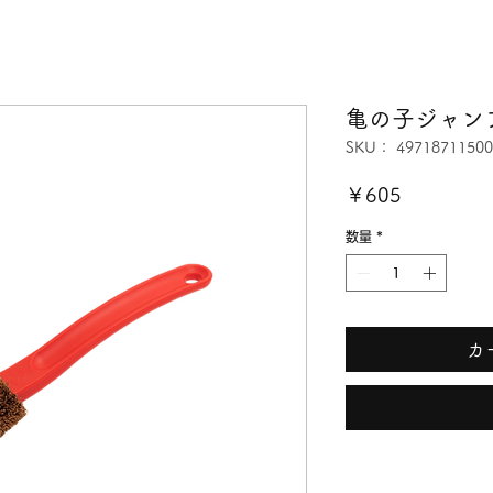
亀の子ジャン
SKU： 49718711500
価
￥605
格
数量
*
カ