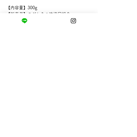
【内容量】300g
【販売者】こだわりの味協同組合
まちの小さな商店ittō
〒421-0122
静岡県静岡市駿河区用宗四丁目19番12号
HUTPARK東館1F
TEL:
050-8893-6310
MAIL: info@itto-store.jp
​営業時間: 8:30 - 16:30
※12/31-1/3はお休み、
月第1火曜日（祝
祭日の場合は翌平日）
配送と返品について
お支払い方法
​特定商取引法に基づく表記