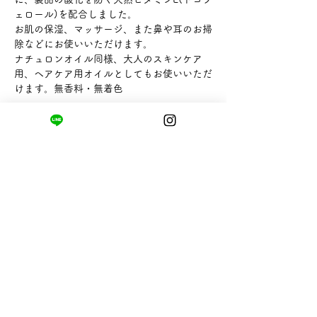
ェロール)を配合しました。
お肌の保湿、マッサージ、また鼻や耳のお掃
除などにお使いいただけます。
ナチュロンオイル同様、大人のスキンケア
用、ヘアケア用オイルとしてもお使いいただ
けます。無香料・無着色
【内容量】90ml
【販売者】太陽油脂株式会社
まちの小さな商店ittō
〒421-0122
静岡県静岡市駿河区用宗四丁目19番12号
HUTPARK東館1F
TEL:
050-8893-6310
MAIL: info@itto-store.jp
​営業時間: 8:30 - 16:30