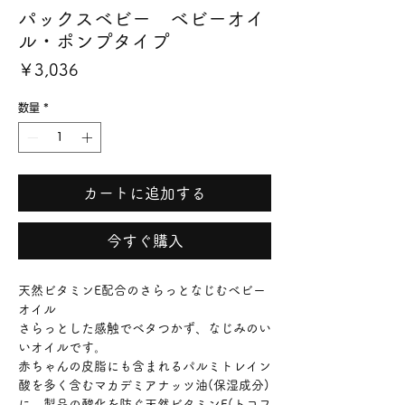
パックスベビー ベビーオイ
ル・ポンプタイプ
価
￥3,036
格
数量
*
カートに追加する
今すぐ購入
天然ビタミンE配合のさらっとなじむベビー
オイル
さらっとした感触でベタつかず、なじみのい
いオイルです。
赤ちゃんの皮脂にも含まれるパルミトレイン
酸を多く含むマカデミアナッツ油(保湿成分)
に、製品の酸化を防ぐ天然ビタミンE(トコフ