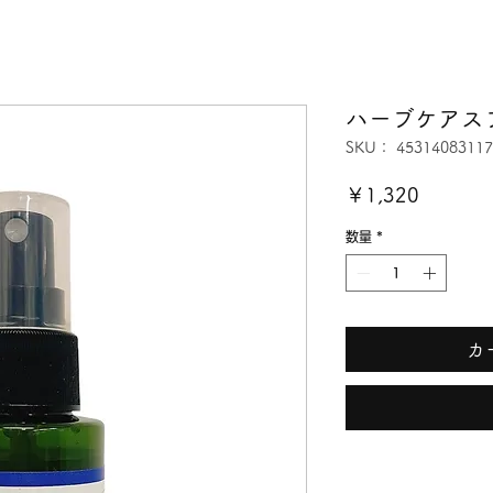
ハーブケアス
SKU： 45314083117
価
￥1,320
格
数量
*
カ