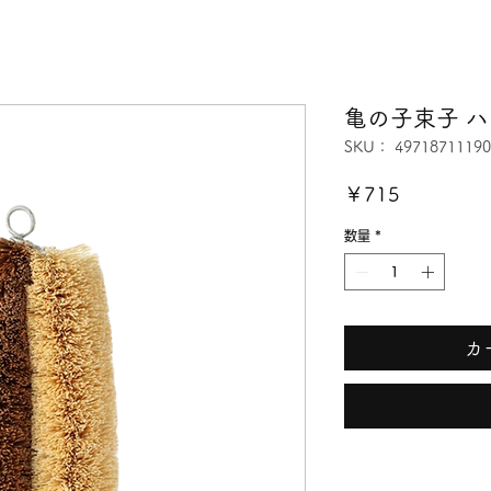
亀の子束子 
SKU： 49718711190
価
￥715
格
数量
*
カ