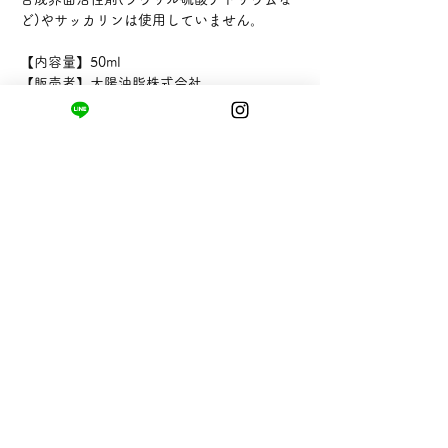
ど)やサッカリンは使用していません。
【内容量】50ml
【販売者】太陽油脂株式会社
まちの小さな商店ittō
〒421-0122
静岡県静岡市駿河区用宗四丁目19番12号
HUTPARK東館1F
TEL:
050-8893-6310
MAIL: info@itto-store.jp
​営業時間: 8:30 - 16:30
※12/31-1/3はお休み、
月第1火曜日（祝
祭日の場合は翌平日）
配送と返品について