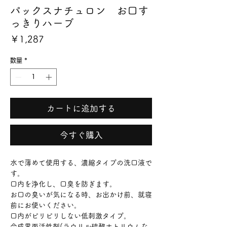
パックスナチュロン お口す
っきりハーブ
価
￥1,287
格
数量
*
カートに追加する
今すぐ購入
水で薄めて使用する、濃縮タイプの洗口液で
す。
口内を浄化し、口臭を防ぎます。
お口の臭いが気になる時、お出かけ前、就寝
前にお使いください。
口内がピリピリしない低刺激タイプ。
合成界面活性剤(ラウリル硫酸ナトリウムな