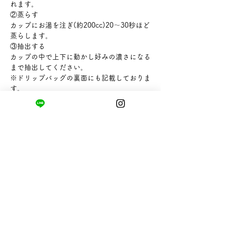
れます。
②蒸らす
カップにお湯を注ぎ(約200cc)20～30秒ほど
蒸らします。
③抽出する
カップの中で上下に動かし好みの濃さになる
まで抽出してください。
※ドリップバッグの裏面にも記載しておりま
す。
【内容量】10g
【販売者】株式会社hugcoffeecompany
まちの小さな商店ittō
〒421-0122
静岡県静岡市駿河区用宗四丁目19番12号
HUTPARK東館1F
TEL:
050-8893-6310