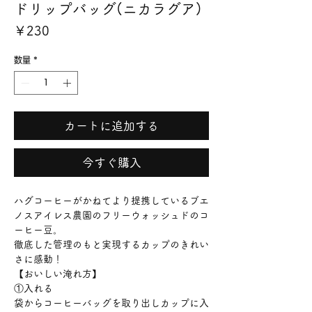
ドリップバッグ(ニカラグア)
価
￥230
格
数量
*
カートに追加する
今すぐ購入
ハグコーヒーがかねてより提携しているブエ
ノスアイレス農園のフリーウォッシュドのコ
ーヒー豆。
徹底した管理のもと実現するカップのきれい
さに感動！
【おいしい淹れ方】
①入れる
袋からコーヒーバッグを取り出しカップに入