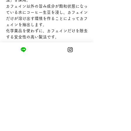
カフェイン以外の旨み成分が飽和状態になっ
ている水にコーヒー生豆を浸し、カフェイン
だけが溶け出す環境を作ることによってカフ
ェインを抽出します。
化学薬品を使わずに、カフェインだけを除去
する安全性の高い製法です。
【内容量】200g
【販売者】株式会社hugcoffeecompany
まちの小さな商店ittō
〒421-0122
静岡県静岡市駿河区用宗四丁目19番12号
HUTPARK東館1F
TEL:
050-8893-6310
MAIL: info@itto-store.jp
​営業時間: 8:30 - 16:30