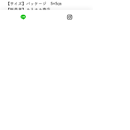
【サイズ】パッケージ 5×5㎝
【販売者】カネナカ商店
まちの小さな商店ittō
〒421-0122
静岡県静岡市駿河区用宗四丁目19番12号
HUTPARK東館1F
TEL:
050-8893-6310
MAIL: info@itto-store.jp
​営業時間: 8:30 - 16:30
※12/31-1/3はお休み、
月第1火曜日（祝
祭日の場合は翌平日）
配送と返品について
お支払い方法
​特定商取引法に基づく表記