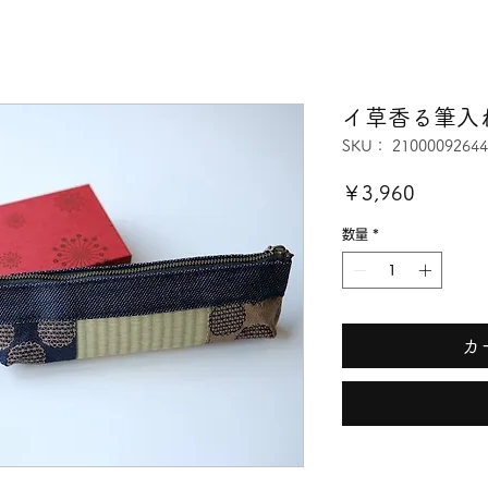
イ草香る筆入
SKU： 21000092644
価
￥3,960
格
数量
*
カ