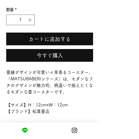
格
数量
*
カートに追加する
今すぐ購入
畳縁デザインが可愛いイ草香るコースター。
「MATSUBABERIシリーズ」は、モダンなフ
チのデザインが魅力的。柄違いで揃えたくな
るモダンな畳コースターです。
【サイズ】H：12cm×W：12cm
【ブランド】松葉畳店
まちの小さな商店ittō