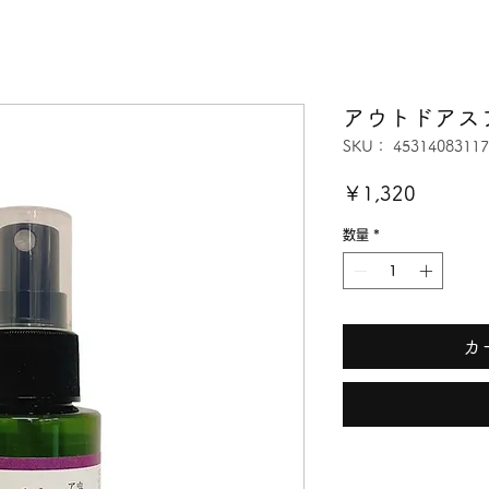
アウトドアス
SKU： 45314083117
価
￥1,320
格
数量
*
カ