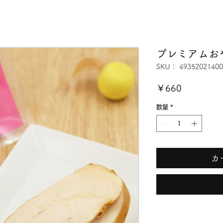
プレミアムお
SKU： 49352021400
価
￥660
格
数量
*
カ