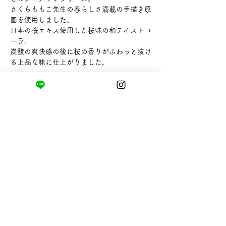
さくらももこ先生の春らしさ満載の手描き原
画を使用しました。
日本の桜エキス使用した桜味の和テイストコ
ーラ。
炭酸の爽快感の後に桜の香りがふわっと抜け
る上品な味に仕上がりました。
【内容量】240ml
【販売者】木村飲料株式会社
まちの小さな商店ittō
〒421-0122
静岡県静岡市駿河区用宗四丁目19番12号
HUTPARK東館1F
TEL:
050-8893-6310
MAIL: info@itto-store.jp
​営業時間: 8:30 - 16:30