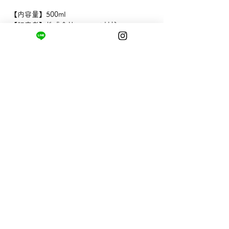
【内容量】500ml
【販売者】株式会社マルハチ村松
まちの小さな商店ittō
〒421-0122
静岡県静岡市駿河区用宗四丁目19番12号
HUTPARK東館1F
TEL:
050-8893-6310
MAIL: info@itto-store.jp
​営業時間: 8:30 - 16:30
※12/31-1/3はお休み、
月第1火曜日（祝
祭日の場合は翌平日）
配送と返品について
お支払い方法
​特定商取引法に基づく表記