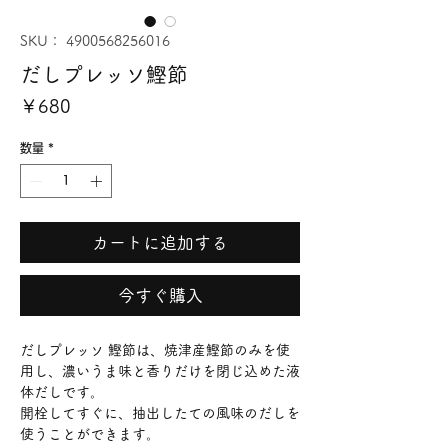
SKU： 4900568256016
だしプレッソ鰹節
価
￥680
格
数量
*
カートに追加する
今すぐ購入
だしプレッソ 鰹節は、焼津産鰹節のみを使
用し、濃いうま味と香りだけを閉じ込めた液
体だしです。
開栓してすぐに、抽出したての風味のだしを
使うことができます。