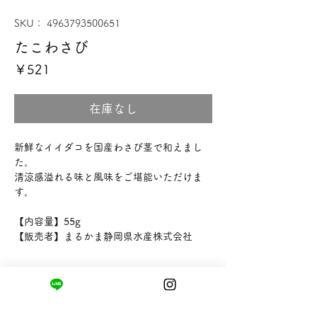
SKU： 4963793500651
たこわさび
価
￥521
格
在庫なし
新鮮なイイダコを国産わさび茎で和えまし
た。
清涼感溢れる味と風味をご堪能いただけま
す。
【内容量】55g
【販売者】まるかま静岡県水産株式会社
まちの小さな商店ittō
〒421-0122