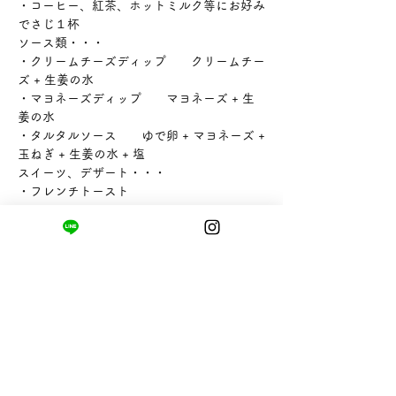
・コーヒー、紅茶、ホットミルク等にお好み
でさじ１杯
ソース類・・・
・クリームチーズディップ クリームチー
ズ + 生姜の水
・マヨネーズディップ マヨネーズ + 生
姜の水
・タルタルソース ゆで卵 + マヨネーズ +
玉ねぎ + 生姜の水 + 塩
スイーツ、デザート・・・
・フレンチトースト
・シフォンケーキ
・クッキー
・ゼリー
・ヨーグルトやアイスクリームのソース
・パンケーキシロップ
お料理・・・
・生姜焼き
・豚肉の角煮
・チャーシュー
・鯖の味噌煮