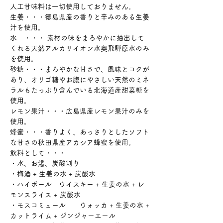
人工甘味料は一切使用しておりません。
生姜・・・徳島県産の香りと辛みのある生姜
汁を使用。
水 ・・・ 素材の味をまろやかに抽出して
くれる天然アルカリイオン水奥飛騨原水のみ
を使用。
砂糖・・・まろやかな甘さで、風味とコクが
あり、オリゴ糖やお腹にやさしい天然のミネ
ラルもたっぷり含んでいる北海道産甜菜糖を
使用。
レモン果汁・・・広島県産レモン果汁のみを
使用。
蜂蜜・・・香りよく、あっさりとしたソフト
な甘さの秋田県産アカシア蜂蜜を使用。
飲料として・・・
・水、お湯、炭酸割り
・梅酒 + 生姜の水 + 炭酸水
・ハイボール ウイスキー + 生姜の水 + レ
モンスライス + 炭酸水
・モスコミュール ウォッカ + 生姜の水 +
カットライム + ジンジャーエール