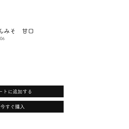
んみそ 甘口
06
ートに追加する
今すぐ購入