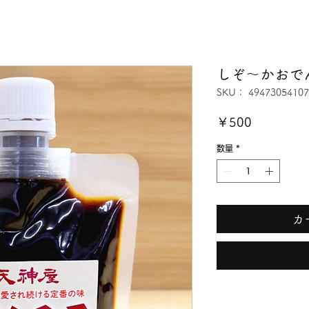
しぞ〜かおで
SKU： 49473054107
価
￥500
格
数量
*
カ