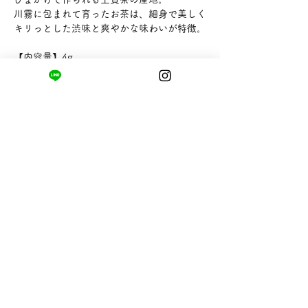
川霧に包まれて育ったお茶は、細身で美しく
キリっとした渋味と爽やかな味わいが特徴。
【内容量】4g
【販売者】静岡茶市場
まちの小さな商店ittō
〒421-0122
静岡県静岡市駿河区用宗四丁目19番12号
HUTPARK東館1F
TEL:
050-8893-6310
MAIL: info@itto-store.jp
​営業時間: 8:30 - 16:30
※12/31-1/3はお休み、
月第1火曜日（祝
祭日の場合は翌平日）
配送と返品について