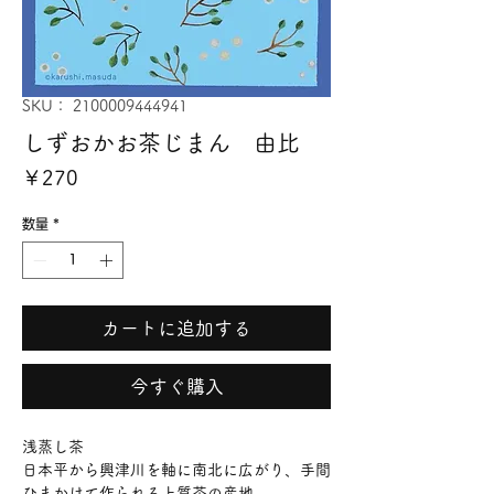
SKU： 2100009444941
しずおかお茶じまん 由比
価
￥270
格
数量
*
カートに追加する
今すぐ購入
浅蒸し茶
日本平から興津川を軸に南北に広がり、手間
ひまかけて作られる上質茶の産地。