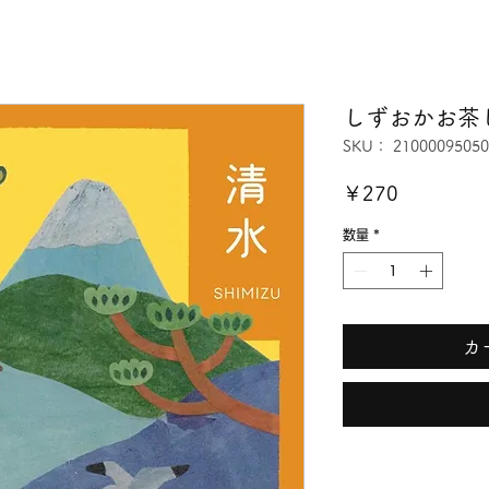
しずおかお茶
SKU： 21000095050
価
￥270
格
数量
*
カ