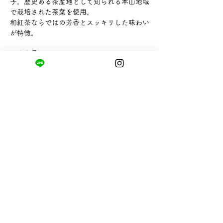
子。歴史ある茶産地として知られる本山地域
で栽培された茶葉を使用。
和紅茶ならではの芳香とスッキリした味わい
が特徴。
【内容量】4g
【販売者】静岡茶市場
まちの小さな商店ittō
〒421-0122
静岡県静岡市駿河区用宗四丁目19番12号
HUTPARK東館1F
TEL:
050-8893-6310
MAIL: info@itto-store.jp
​営業時間: 8:30 - 16:30
※12/31-1/3はお休み、
月第1火曜日（祝
祭日の場合は翌平日）