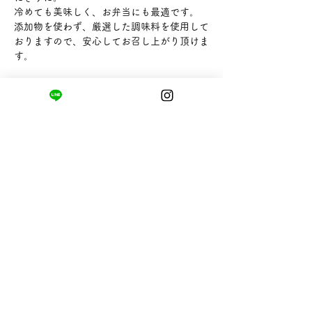
冷めても美味しく、お弁当にも最適です。
添加物を使わず、厳選した調味料を使用して
おりますので、安心してお召し上がり頂けま
す。
【内容量】2種類入
【販売者】海味工房 ぬかや斎藤商店
まちの小さな商店ittō
〒421-0122
静岡県静岡市駿河区用宗四丁目19番12号
HUTPARK東館1F
TEL:
050-8893-6310
MAIL: info@itto-store.jp
​営業時間: 8:30 - 16:30
※12/31-1/3はお休み、
月第1火曜日（祝
祭日の場合は翌平日）