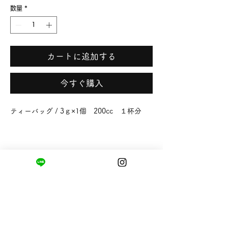
数量
*
カートに追加する
今すぐ購入
ティーバッグ / 3ｇ×1個 200cc １杯分
まちの小さな商店ittō
〒421-0122
静岡県静岡市駿河区用宗四丁目19番12号
HUTPARK東館1F
TEL:
050-8893-6310
MAIL: info@itto-store.jp