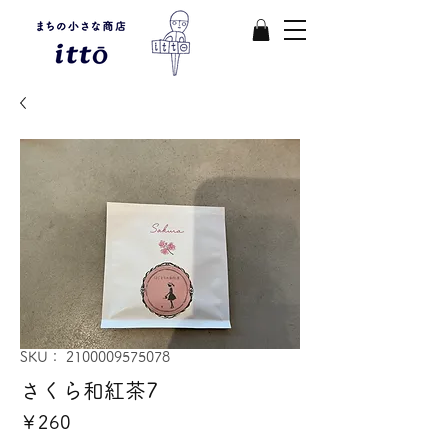
SKU： 2100009575078
さくら和紅茶7
価
￥260
格