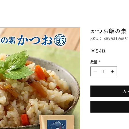
かつお飯の素
SKU： 45953196561
価
￥540
格
数量
*
カ