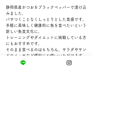
静岡県産かつおをブラックペッパーで漬け込
みました。
パサつくことなくしっとりとした食感です。
手軽に美味しく健康的に魚を食べたいという
新しい魚食文化に。
トレーニングやダイエットに挑戦している方
にもおすすめです。
そのまま食べるのはもちろん、サラダやサン
ドウイッチなど便利にお使いいただけます。
【内容量】1本
【販売者】株式会社SAS
まちの小さな商店ittō
〒421-0122
静岡県静岡市駿河区用宗四丁目19番12号
HUTPARK東館1F