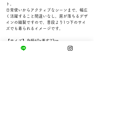
ト。
日常使いからアクティブなシーンまで、幅広
く活躍すること間違いなし。肩が落ちるデザ
インの縫製ですので、普段より1つ下のサイ
ズでも着られるイメージです。
【サイズ】身幅60×着丈73㎝
【素材】コットン100％
【販売者】あらしお株式会社
まちの小さな商店ittō
〒421-0122
静岡県静岡市駿河区用宗四丁目19番12号
HUTPARK東館1F
TEL:
050-8893-6310
MAIL: info@itto-store.jp
​営業時間: 8:30 - 16:30