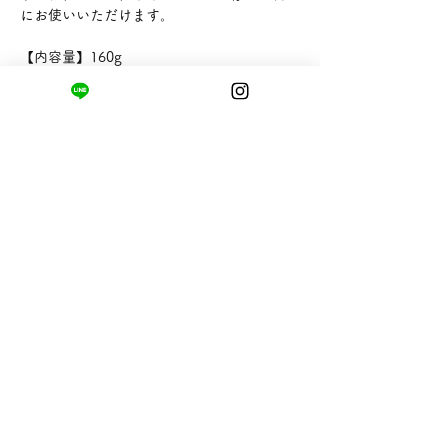
にお使いいただけます。
【内容量】160g
【販売者】有限会社清水観光物産
まちの小さな商店ittō
〒421-0122
静岡県静岡市駿河区用宗四丁目19番12号
HUTPARK東館1F
TEL:
050-8893-6310
MAIL: info@itto-store.jp
​営業時間: 8:30 - 16:30
※12/31-1/3はお休み、
月第1火曜日（祝
祭日の場合は翌平日）
配送と返品について
お支払い方法